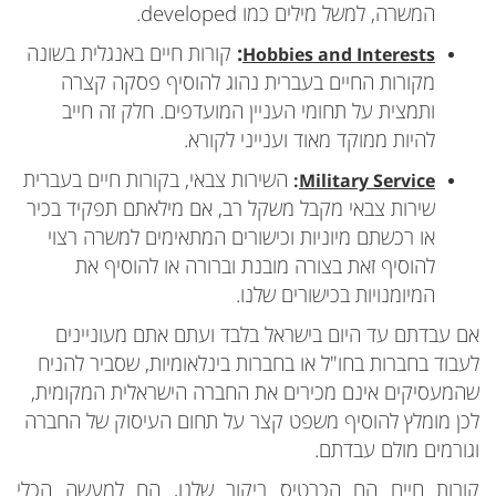
המשרה, למשל מילים כמו developed.
:
קורות חיים באנגלית בשונה
Hobbies and Interests
מקורות החיים בעברית נהוג להוסיף פסקה קצרה
ותמצית על תחומי העניין המועדפים. חלק זה חייב
להיות ממוקד מאוד וענייני לקורא.
השירות צבאי, בקורות חיים בעברית
:
Military Service
שירות צבאי מקבל משקל רב, אם מילאתם תפקיד בכיר
או רכשתם מיוניות וכישורים המתאימים למשרה רצוי
להוסיף זאת בצורה מובנת וברורה או להוסיף את
המיומנויות בכישורים שלנו.
אם עבדתם עד היום בישראל בלבד ועתם אתם מעוניינים
לעבוד בחברות בחו"ל או בחברות בינלאומיות, שסביר להניח
שהמעסיקים אינם מכירים את החברה הישראלית המקומית,
לכן מומלץ להוסיף משפט קצר על תחום העיסוק של החברה
וגורמים מולם עבדתם.
קורות חיים הם הכרטיס ביקור שלנו, הם למעשה הכלי