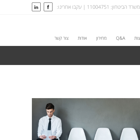
טחון: 11004751 | עקבו אחרינו:
ות
Q&A
מחירון
אודות
צור קשר